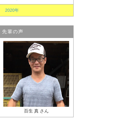
2020年
先輩の声
百生 真 さん